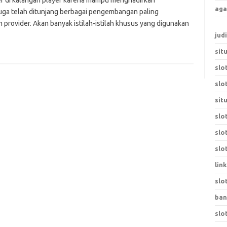
er di kalangan player karena mampu menghadirkan
aga
uga telah ditunjang berbagai pengembangan paling
provider. Akan banyak istilah-istilah khusus yang digunakan
jud
sit
slo
slo
sit
slo
slo
slo
lin
slo
ban
slo