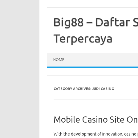
Skip
to
content
Big88 – Daftar 
Terpercaya
HOME
CATEGORY ARCHIVES:
JUDI CASINO
Mobile Casino Site On
With the development of innovation, casino 