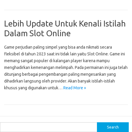
Lebih Update Untuk Kenali Istilah
Dalam Slot Online
Game perjudian paling simpel yang bisa anda nikmati secara
fleksibel di tahun 2023 saat ini tidak lain yaitu Slot Online. Game ini
memang sangat populer di kalangan player karena mampu
menghadirkan kemenangan melimpah. Pada permainan ini juga telah
ditunjang berbagai pengembangan paling mengesankan yang
dihadirkan langsung oleh provider. Akan banyak istilah-istilah
khusus yang digunakan untuk…
Read More »
S