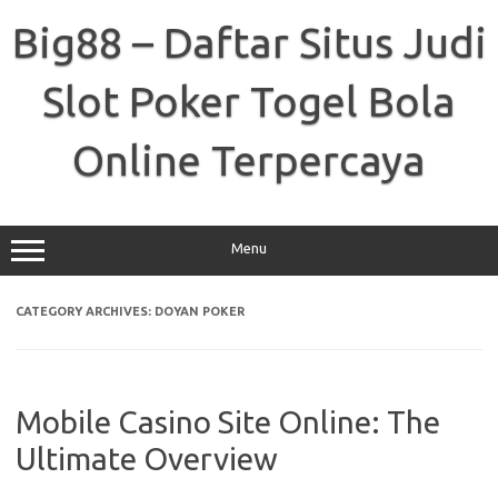
Skip
to
Big88 – Daftar Situs Judi
content
Slot Poker Togel Bola
Online Terpercaya
Menu
CATEGORY ARCHIVES:
DOYAN POKER
Mobile Casino Site Online: The
Ultimate Overview