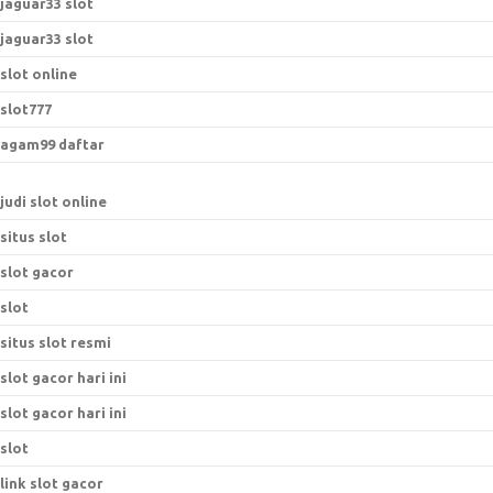
jaguar33 slot
jaguar33 slot
slot online
slot777
agam99 daftar
judi slot online
situs slot
slot gacor
slot
situs slot resmi
slot gacor hari ini
slot gacor hari ini
slot
link slot gacor