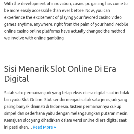
With the development of innovation, casino pc gaming has come to
be more easily accessible than ever before. Now, you can
experience the excitement of playing your favored casino video
games anytime, anywhere, right from the palm of your hand. Mobile
online casino online platforms have actually changed the method
we involve with online gambling,
Sisi Menarik Slot Online Di Era
Digital
Salah satu permainan judi yang tetap eksis di era digital saat ini tidak
lain yaitu Slot Online. Slot sendiri menjadi salah satu jenis judi yang
paling banyak diminati di Indonesia. Sistem permainannya cukup
simpel dan sederhana yaitu dengan melangsungkan putaran mesin.
Kemajuan slot yang dihadirkan dalam versi online di era digital saat
ini pasti akan…
Read More »