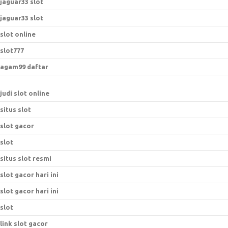
jaguar33 slot
jaguar33 slot
slot online
slot777
agam99 daftar
judi slot online
situs slot
slot gacor
slot
situs slot resmi
slot gacor hari ini
slot gacor hari ini
slot
link slot gacor