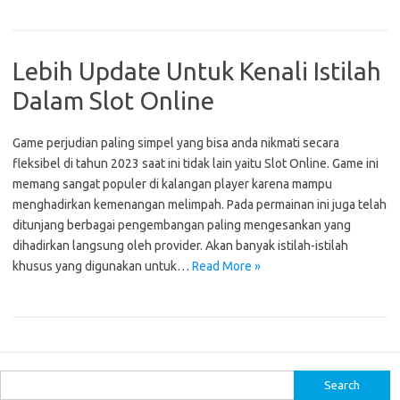
Lebih Update Untuk Kenali Istilah
Dalam Slot Online
Game perjudian paling simpel yang bisa anda nikmati secara
fleksibel di tahun 2023 saat ini tidak lain yaitu Slot Online. Game ini
memang sangat populer di kalangan player karena mampu
menghadirkan kemenangan melimpah. Pada permainan ini juga telah
ditunjang berbagai pengembangan paling mengesankan yang
dihadirkan langsung oleh provider. Akan banyak istilah-istilah
khusus yang digunakan untuk…
Read More »
S