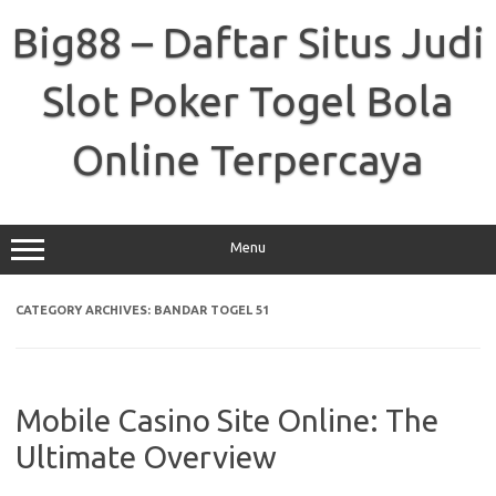
Skip
to
Big88 – Daftar Situs Judi
content
Slot Poker Togel Bola
Online Terpercaya
Menu
CATEGORY ARCHIVES:
BANDAR TOGEL 51
Mobile Casino Site Online: The
Ultimate Overview