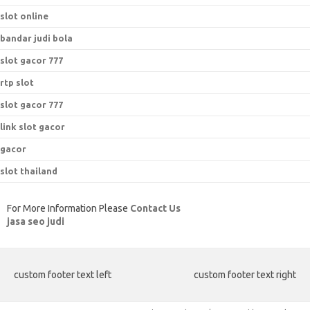
slot online
bandar judi bola
slot gacor 777
rtp slot
slot gacor 777
link slot gacor
gacor
slot thailand
For More Information Please
Contact Us
jasa seo judi
custom footer text left
custom footer text right