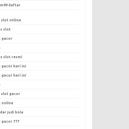
m99 daftar
i slot online
us slot
t gacor
t
us slot resmi
t gacor hari ini
t gacor hari ini
t
k slot gacor
t online
dar judi bola
t gacor 777