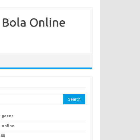
l Bola Online
rch
t gacor
t online
t88