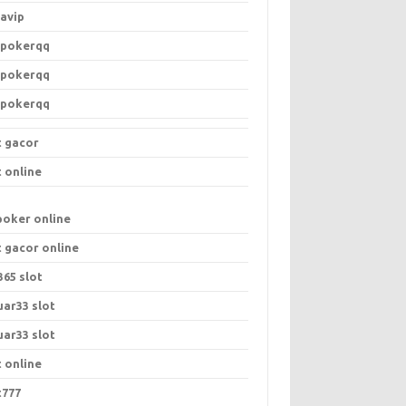
avip
bpokerqq
bpokerqq
bpokerqq
t gacor
t online
poker online
t gacor online
365 slot
uar33 slot
uar33 slot
t online
t777