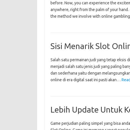
before. Now, you can experience the excitem
anywhere, right from the palm of your hand.
the method we involve with online gambling
Sisi Menarik Slot Onlin
Salah satu permainan judi yang tetap eksis di e
menjadi salah satu jenis judi yang paling ba
dan sederhana yaitu dengan melangsungkan 
online di era digital saat ini pasti akan…
Read
Lebih Update Untuk Ke
Game perjudian paling simpel yang bisa anda n