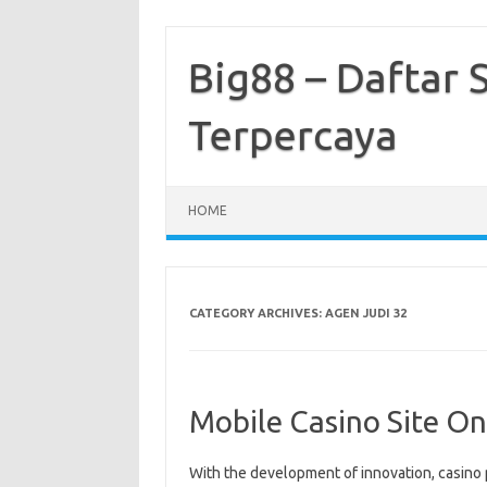
Skip
to
content
Big88 – Daftar 
Terpercaya
HOME
CATEGORY ARCHIVES:
AGEN JUDI 32
Mobile Casino Site On
With the development of innovation, casino 