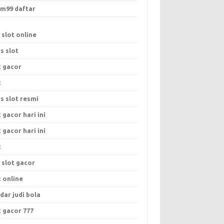
m99 daftar
i slot online
us slot
t gacor
t
us slot resmi
t gacor hari ini
t gacor hari ini
t
k slot gacor
t online
dar judi bola
t gacor 777