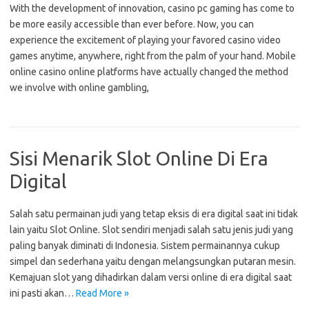
With the development of innovation, casino pc gaming has come to
be more easily accessible than ever before. Now, you can
experience the excitement of playing your favored casino video
games anytime, anywhere, right from the palm of your hand. Mobile
online casino online platforms have actually changed the method
we involve with online gambling,
Sisi Menarik Slot Online Di Era
Digital
Salah satu permainan judi yang tetap eksis di era digital saat ini tidak
lain yaitu Slot Online. Slot sendiri menjadi salah satu jenis judi yang
paling banyak diminati di Indonesia. Sistem permainannya cukup
simpel dan sederhana yaitu dengan melangsungkan putaran mesin.
Kemajuan slot yang dihadirkan dalam versi online di era digital saat
ini pasti akan…
Read More »