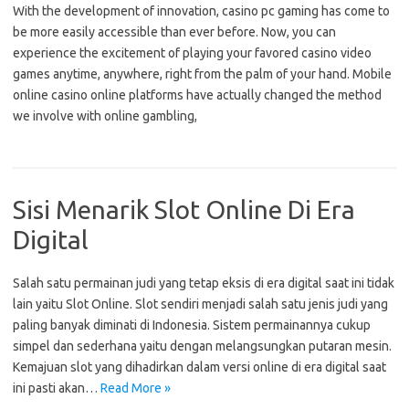
With the development of innovation, casino pc gaming has come to
be more easily accessible than ever before. Now, you can
experience the excitement of playing your favored casino video
games anytime, anywhere, right from the palm of your hand. Mobile
online casino online platforms have actually changed the method
we involve with online gambling,
Sisi Menarik Slot Online Di Era
Digital
Salah satu permainan judi yang tetap eksis di era digital saat ini tidak
lain yaitu Slot Online. Slot sendiri menjadi salah satu jenis judi yang
paling banyak diminati di Indonesia. Sistem permainannya cukup
simpel dan sederhana yaitu dengan melangsungkan putaran mesin.
Kemajuan slot yang dihadirkan dalam versi online di era digital saat
ini pasti akan…
Read More »