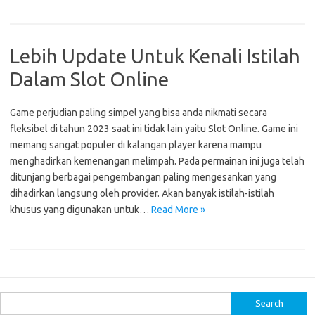
Lebih Update Untuk Kenali Istilah
Dalam Slot Online
Game perjudian paling simpel yang bisa anda nikmati secara
fleksibel di tahun 2023 saat ini tidak lain yaitu Slot Online. Game ini
memang sangat populer di kalangan player karena mampu
menghadirkan kemenangan melimpah. Pada permainan ini juga telah
ditunjang berbagai pengembangan paling mengesankan yang
dihadirkan langsung oleh provider. Akan banyak istilah-istilah
khusus yang digunakan untuk…
Read More »
S