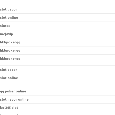
e
a
slot gacor
r
slot online
c
h
slot88
f
mejavip
o
hkbpokerqq
r
:
hkbpokerqq
hkbpokerqq
slot gacor
slot online
qq poker online
slot gacor online
koi365 slot