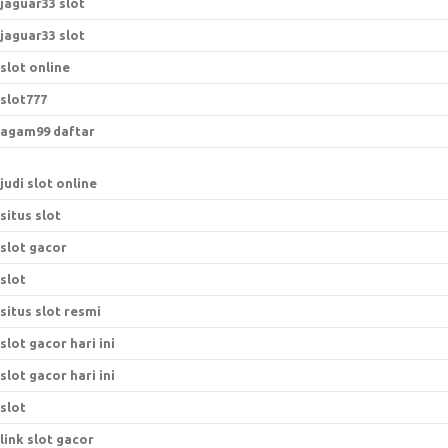
jaguar33 slot
jaguar33 slot
slot online
slot777
agam99 daftar
judi slot online
situs slot
slot gacor
slot
situs slot resmi
slot gacor hari ini
slot gacor hari ini
slot
link slot gacor