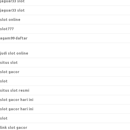
jaguar33 slot
jaguar33 slot
slot online
slot777
agam99 daftar
judi slot online
situs slot
slot gacor
slot
situs slot resmi
slot gacor hari ini
slot gacor hari ini
slot
link slot gacor