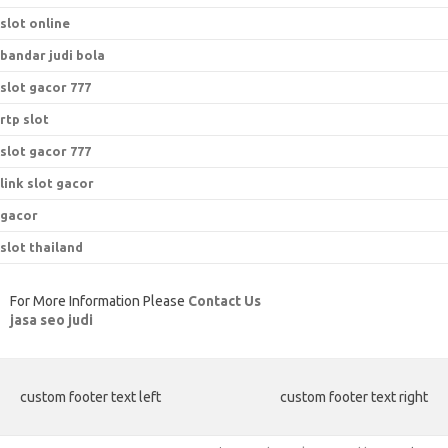
slot online
bandar judi bola
slot gacor 777
rtp slot
slot gacor 777
link slot gacor
gacor
slot thailand
For More Information Please
Contact Us
jasa seo judi
custom footer text left
custom footer text right