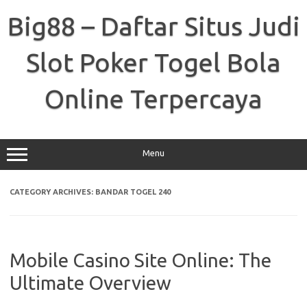
Skip
to
Big88 – Daftar Situs Judi
content
Slot Poker Togel Bola
Online Terpercaya
Menu
CATEGORY ARCHIVES:
BANDAR TOGEL 240
Mobile Casino Site Online: The
Ultimate Overview