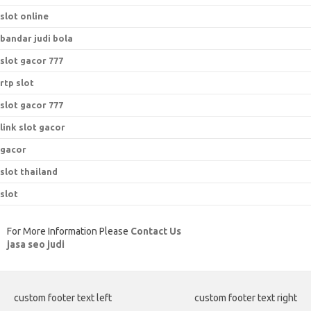
slot online
bandar judi bola
slot gacor 777
rtp slot
slot gacor 777
link slot gacor
gacor
slot thailand
slot
For More Information Please
Contact Us
jasa seo judi
custom footer text left
custom footer text right