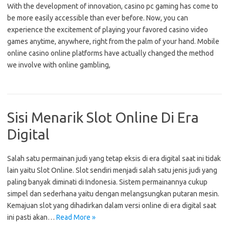
With the development of innovation, casino pc gaming has come to
be more easily accessible than ever before. Now, you can
experience the excitement of playing your favored casino video
games anytime, anywhere, right from the palm of your hand. Mobile
online casino online platforms have actually changed the method
we involve with online gambling,
Sisi Menarik Slot Online Di Era
Digital
Salah satu permainan judi yang tetap eksis di era digital saat ini tidak
lain yaitu Slot Online. Slot sendiri menjadi salah satu jenis judi yang
paling banyak diminati di Indonesia. Sistem permainannya cukup
simpel dan sederhana yaitu dengan melangsungkan putaran mesin.
Kemajuan slot yang dihadirkan dalam versi online di era digital saat
ini pasti akan…
Read More »