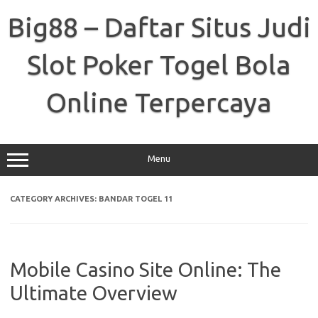
Skip
to
Big88 – Daftar Situs Judi
content
Slot Poker Togel Bola
Online Terpercaya
Menu
CATEGORY ARCHIVES:
BANDAR TOGEL 11
Mobile Casino Site Online: The
Ultimate Overview