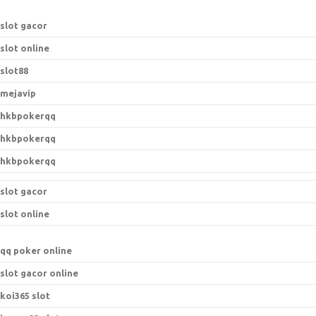
e
a
slot gacor
r
slot online
c
h
slot88
f
mejavip
o
hkbpokerqq
r
:
hkbpokerqq
hkbpokerqq
slot gacor
slot online
qq poker online
slot gacor online
koi365 slot