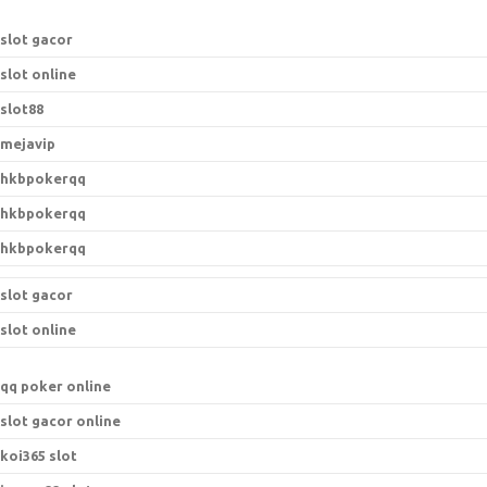
e
a
slot gacor
r
slot online
c
h
slot88
f
mejavip
o
hkbpokerqq
r
:
hkbpokerqq
hkbpokerqq
slot gacor
slot online
qq poker online
slot gacor online
koi365 slot