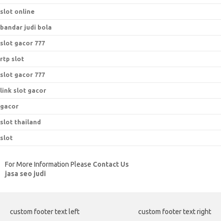
slot online
bandar judi bola
slot gacor 777
rtp slot
slot gacor 777
link slot gacor
gacor
slot thailand
slot
For More Information Please
Contact Us
jasa seo judi
custom footer text left
custom footer text right