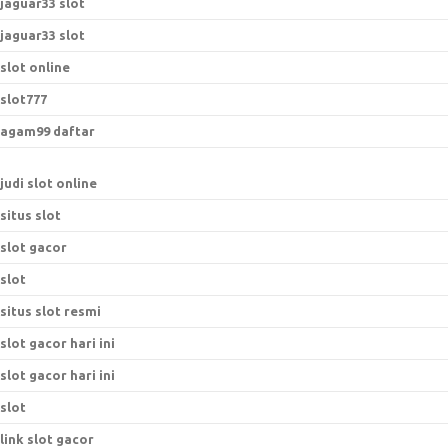
jaguar33 slot
jaguar33 slot
slot online
slot777
agam99 daftar
judi slot online
situs slot
slot gacor
slot
situs slot resmi
slot gacor hari ini
slot gacor hari ini
slot
link slot gacor