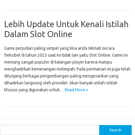
Lebih Update Untuk Kenali Istilah
Dalam Slot Online
Game perjudian paling simpel yang bisa anda nikmati secara
fleksibel di tahun 2023 saat ini tidak lain yaitu Slot Online. Game ini
memang sangat populer di kalangan player karena mampu
menghadirkan kemenangan melimpah. Pada permainan ini juga telah
ditunjang berbagai pengembangan paling mengesankan yang
dihadirkan langsung oleh provider. Akan banyak istilah-istilah
khusus yang digunakan untuk…
Read More »
S