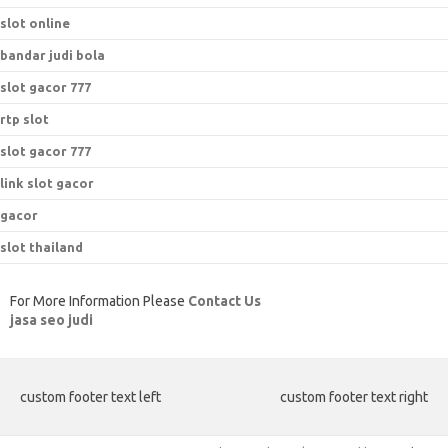
slot online
bandar judi bola
slot gacor 777
rtp slot
slot gacor 777
link slot gacor
gacor
slot thailand
For More Information Please
Contact Us
jasa seo judi
custom footer text left
custom footer text right