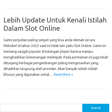
Lebih Update Untuk Kenali Istilah
Dalam Slot Online
Game perjudian paling simpel yang bisa anda nikmati secara
fleksibel di tahun 2023 saat ini tidak lain yaitu Slot Online. Game ini
memang sangat populer di kalangan player karena mampu
menghadirkan kemenangan melimpah. Pada permainan ini juga telah
ditunjang berbagai pengembangan paling mengesankan yang
dihadirkan langsung oleh provider. Akan banyak istilah-istilah
khusus yang digunakan untuk…
Read More »
S