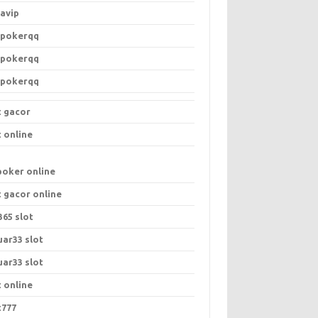
avip
bpokerqq
bpokerqq
bpokerqq
t gacor
t online
poker online
t gacor online
365 slot
uar33 slot
uar33 slot
t online
t777