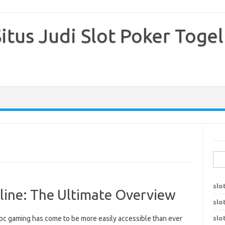
Situs Judi Slot Poker Toge
Sea
for:
slo
line: The Ultimate Overview
slo
pc gaming has come to be more easily accessible than ever
slo