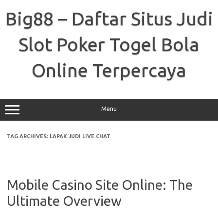
Skip
to
Big88 – Daftar Situs Judi
content
Slot Poker Togel Bola
Online Terpercaya
Menu
TAG ARCHIVES:
LAPAK JUDI LIVE CHAT
Mobile Casino Site Online: The
Ultimate Overview