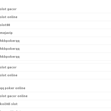
e
a
slot gacor
r
slot online
c
h
slot88
f
mejavip
o
hkbpokerqq
r
:
hkbpokerqq
hkbpokerqq
slot gacor
slot online
qq poker online
slot gacor online
koi365 slot