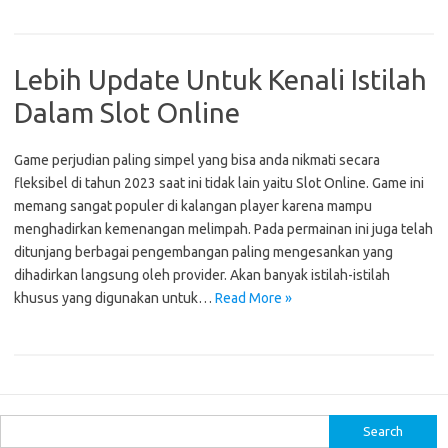
Lebih Update Untuk Kenali Istilah
Dalam Slot Online
Game perjudian paling simpel yang bisa anda nikmati secara
fleksibel di tahun 2023 saat ini tidak lain yaitu Slot Online. Game ini
memang sangat populer di kalangan player karena mampu
menghadirkan kemenangan melimpah. Pada permainan ini juga telah
ditunjang berbagai pengembangan paling mengesankan yang
dihadirkan langsung oleh provider. Akan banyak istilah-istilah
khusus yang digunakan untuk…
Read More »
S