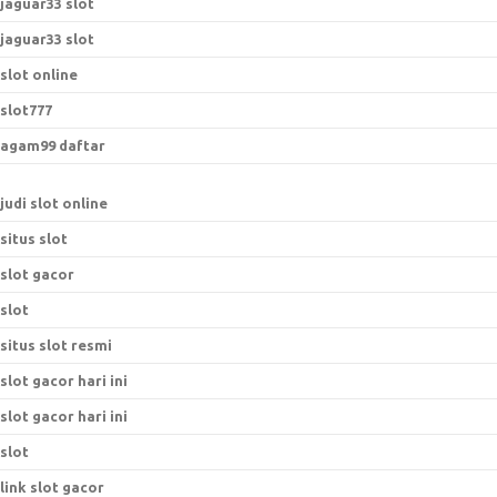
jaguar33 slot
jaguar33 slot
slot online
slot777
agam99 daftar
judi slot online
situs slot
slot gacor
slot
situs slot resmi
slot gacor hari ini
slot gacor hari ini
slot
link slot gacor