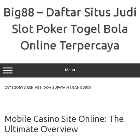
Skip
to
Big88 – Daftar Situs Judi
content
Slot Poker Togel Bola
Online Terpercaya
Menu
CATEGORY ARCHIVES:
DOA SUPAYA MENANG JUDI
Mobile Casino Site Online: The
Ultimate Overview