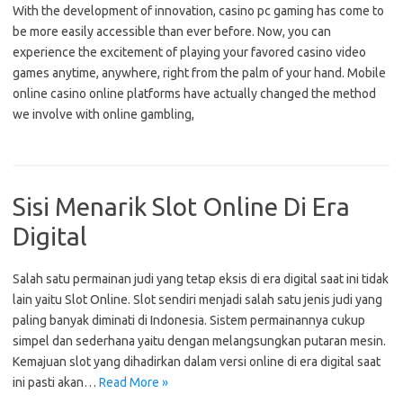
With the development of innovation, casino pc gaming has come to
be more easily accessible than ever before. Now, you can
experience the excitement of playing your favored casino video
games anytime, anywhere, right from the palm of your hand. Mobile
online casino online platforms have actually changed the method
we involve with online gambling,
Sisi Menarik Slot Online Di Era
Digital
Salah satu permainan judi yang tetap eksis di era digital saat ini tidak
lain yaitu Slot Online. Slot sendiri menjadi salah satu jenis judi yang
paling banyak diminati di Indonesia. Sistem permainannya cukup
simpel dan sederhana yaitu dengan melangsungkan putaran mesin.
Kemajuan slot yang dihadirkan dalam versi online di era digital saat
ini pasti akan…
Read More »