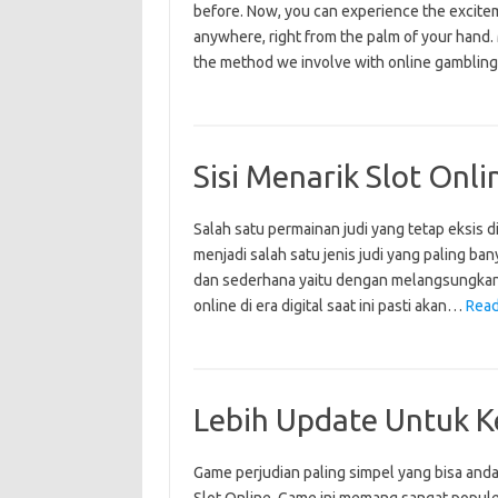
before. Now, you can experience the excitem
anywhere, right from the palm of your hand.
the method we involve with online gambling
Sisi Menarik Slot Onlin
Salah satu permainan judi yang tetap eksis di e
menjadi salah satu jenis judi yang paling ba
dan sederhana yaitu dengan melangsungkan 
online di era digital saat ini pasti akan…
Read
Lebih Update Untuk Ke
Game perjudian paling simpel yang bisa anda n