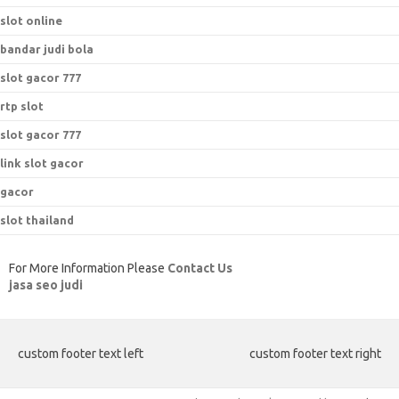
slot online
bandar judi bola
slot gacor 777
rtp slot
slot gacor 777
link slot gacor
gacor
slot thailand
For More Information Please
Contact Us
jasa seo judi
custom footer text left
custom footer text right