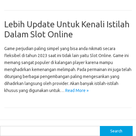
Lebih Update Untuk Kenali Istilah
Dalam Slot Online
Game perjudian paling simpel yang bisa anda nikmati secara
fleksibel di tahun 2023 saat ini tidak lain yaitu Slot Online. Game ini
memang sangat populer di kalangan player karena mampu
menghadirkan kemenangan melimpah. Pada permainan ini juga telah
ditunjang berbagai pengembangan paling mengesankan yang
dihadirkan langsung oleh provider. Akan banyak istilah-istilah
khusus yang digunakan untuk…
Read More »
S