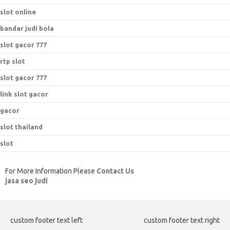
slot online
bandar judi bola
slot gacor 777
rtp slot
slot gacor 777
link slot gacor
gacor
slot thailand
slot
For More Information Please
Contact Us
jasa seo judi
custom footer text left
custom footer text right