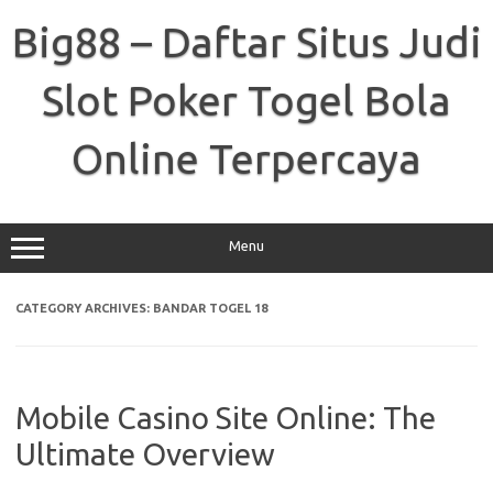
Skip
to
Big88 – Daftar Situs Judi
content
Slot Poker Togel Bola
Online Terpercaya
Menu
CATEGORY ARCHIVES:
BANDAR TOGEL 18
Mobile Casino Site Online: The
Ultimate Overview