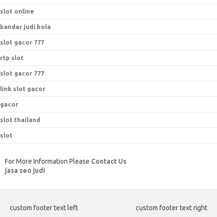
slot online
bandar judi bola
slot gacor 777
rtp slot
slot gacor 777
link slot gacor
gacor
slot thailand
slot
For More Information Please
Contact Us
jasa seo judi
custom footer text left
custom footer text right