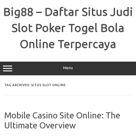
Skip
to
Big88 – Daftar Situs Judi
content
Slot Poker Togel Bola
Online Terpercaya
Menu
TAG ARCHIVES:
SITUS SLOT ONLINE
Mobile Casino Site Online: The
Ultimate Overview