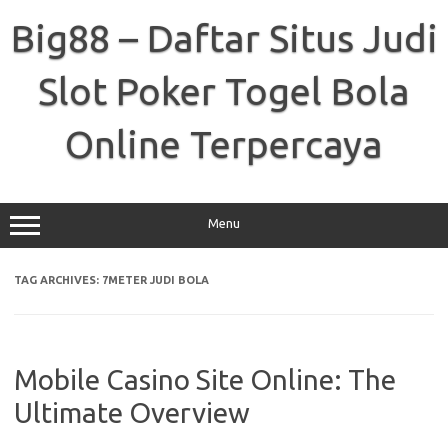
Skip
to
Big88 – Daftar Situs Judi
content
Slot Poker Togel Bola
Online Terpercaya
Menu
TAG ARCHIVES:
7METER JUDI BOLA
Mobile Casino Site Online: The
Ultimate Overview