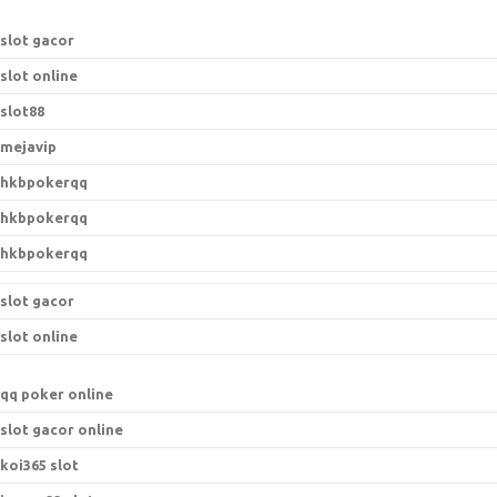
e
a
slot gacor
r
slot online
c
h
slot88
f
mejavip
o
hkbpokerqq
r
:
hkbpokerqq
hkbpokerqq
slot gacor
slot online
qq poker online
slot gacor online
koi365 slot