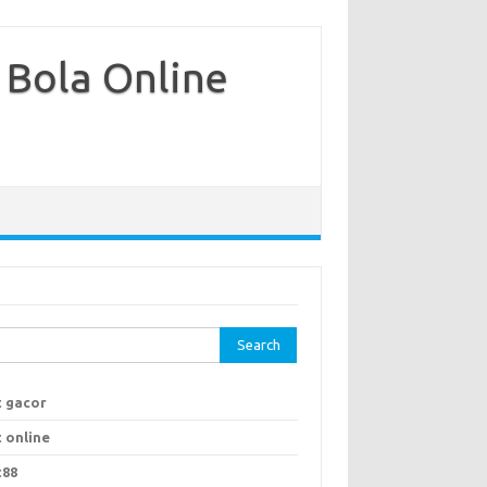
l Bola Online
rch
t gacor
t online
t88