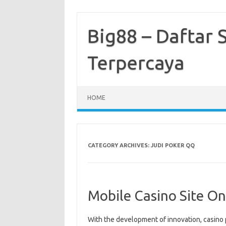
Skip
to
content
Big88 – Daftar 
Terpercaya
HOME
CATEGORY ARCHIVES:
JUDI POKER QQ
Mobile Casino Site On
With the development of innovation, casino 