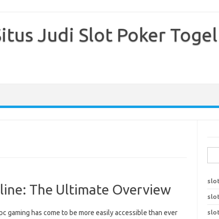
Situs Judi Slot Poker Toge
Sea
for:
slo
line: The Ultimate Overview
slo
pc gaming has come to be more easily accessible than ever
slo