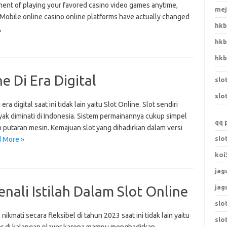
ent of playing your favored casino video games anytime,
mej
 Mobile online casino online platforms have actually changed
hk
,
hk
hk
e Di Era Digital
slo
slo
ra digital saat ini tidak lain yaitu Slot Online. Slot sendiri
nyak diminati di Indonesia. Sistem permainannya cukup simpel
qq 
putaran mesin. Kemajuan slot yang dihadirkan dalam versi
slo
 More »
koi
jag
nali Istilah Dalam Slot Online
jag
slo
ikmati secara fleksibel di tahun 2023 saat ini tidak lain yaitu
slo