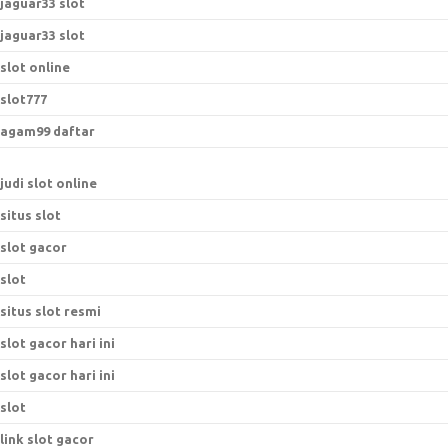
jaguar33 slot
jaguar33 slot
slot online
slot777
agam99 daftar
judi slot online
situs slot
slot gacor
slot
situs slot resmi
slot gacor hari ini
slot gacor hari ini
slot
link slot gacor