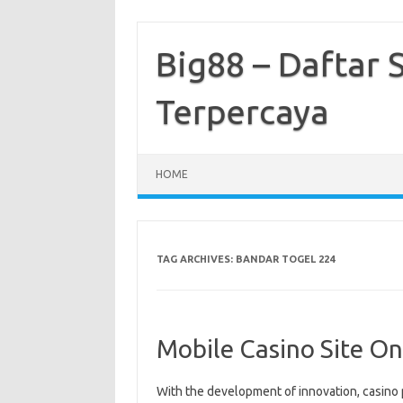
Skip
to
content
Big88 – Daftar 
Terpercaya
HOME
TAG ARCHIVES:
BANDAR TOGEL 224
Mobile Casino Site On
With the development of innovation, casino 