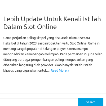
Lebih Update Untuk Kenali Istilah
Dalam Slot Online
Game perjudian paling simpel yang bisa anda nikmati secara
fleksibel di tahun 2023 saat ini tidak lain yaitu Slot Online. Game ini
memang sangat populer di kalangan player karena mampu
menghadirkan kemenangan melimpah. Pada permainan ini juga telah
ditunjang berbagai pengembangan paling mengesankan yang
dihadirkan langsung oleh provider. Akan banyak istilah-istilah
khusus yang digunakan untuk…
Read More »
S