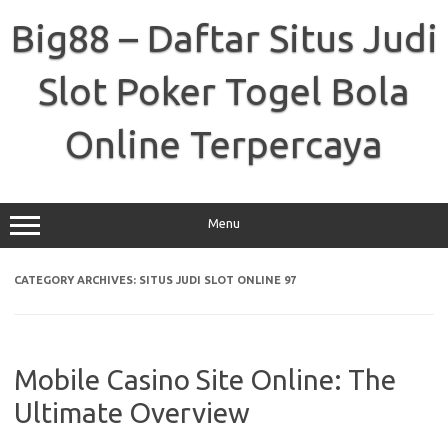
Skip
to
Big88 – Daftar Situs Judi
content
Slot Poker Togel Bola
Online Terpercaya
Menu
CATEGORY ARCHIVES:
SITUS JUDI SLOT ONLINE 97
Mobile Casino Site Online: The
Ultimate Overview