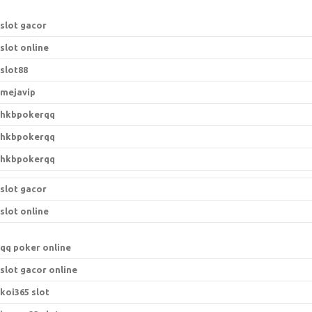
e
a
slot gacor
r
slot online
c
h
slot88
f
mejavip
o
hkbpokerqq
r
:
hkbpokerqq
hkbpokerqq
slot gacor
slot online
qq poker online
slot gacor online
koi365 slot