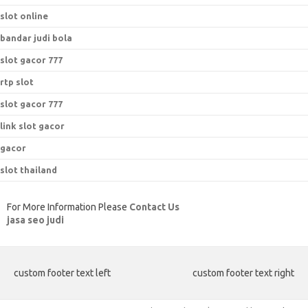
slot online
bandar judi bola
slot gacor 777
rtp slot
slot gacor 777
link slot gacor
gacor
slot thailand
For More Information Please
Contact Us
jasa seo judi
custom footer text left
custom footer text right