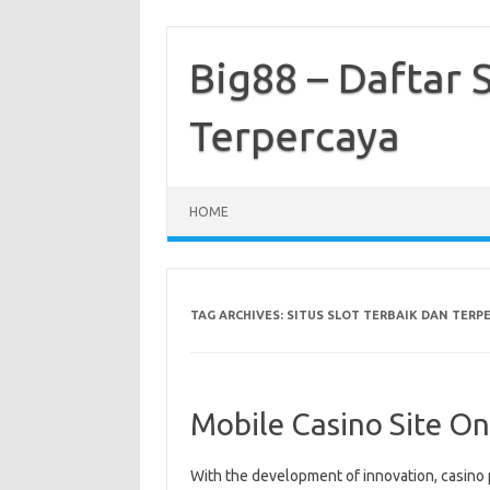
Skip
to
content
Big88 – Daftar 
Terpercaya
HOME
TAG ARCHIVES:
SITUS SLOT TERBAIK DAN TERP
Mobile Casino Site On
With the development of innovation, casino 