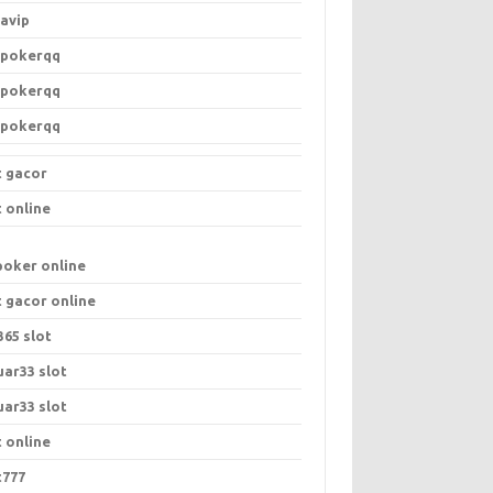
avip
bpokerqq
bpokerqq
bpokerqq
t gacor
t online
poker online
t gacor online
365 slot
uar33 slot
uar33 slot
t online
t777