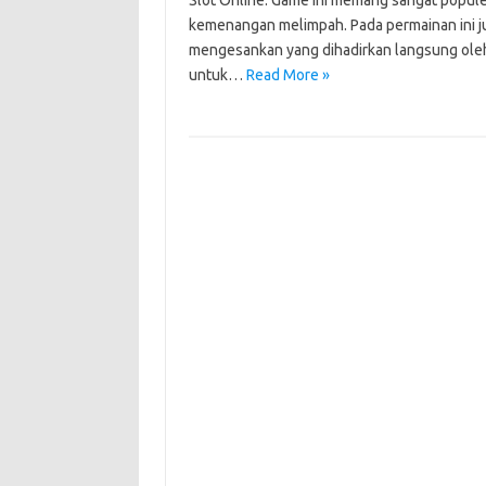
Slot Online. Game ini memang sangat popul
kemenangan melimpah. Pada permainan ini j
mengesankan yang dihadirkan langsung oleh 
untuk…
Read More »