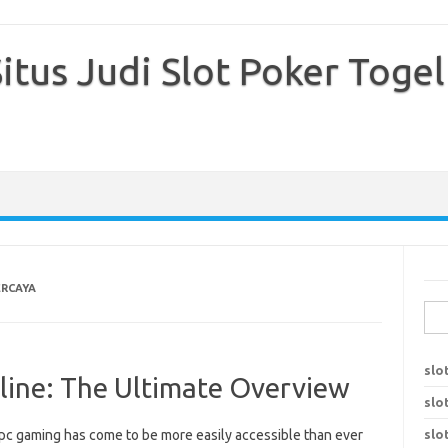
Situs Judi Slot Poker Toge
ERCAYA
Sea
for:
slo
line: The Ultimate Overview
slo
pc gaming has come to be more easily accessible than ever
slo