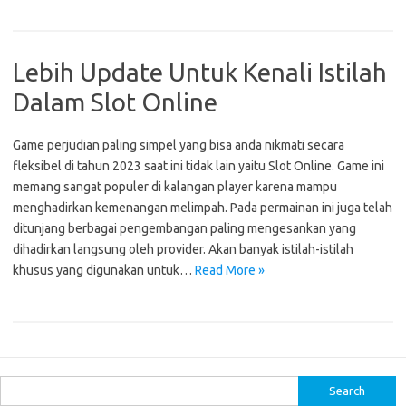
Lebih Update Untuk Kenali Istilah
Dalam Slot Online
Game perjudian paling simpel yang bisa anda nikmati secara
fleksibel di tahun 2023 saat ini tidak lain yaitu Slot Online. Game ini
memang sangat populer di kalangan player karena mampu
menghadirkan kemenangan melimpah. Pada permainan ini juga telah
ditunjang berbagai pengembangan paling mengesankan yang
dihadirkan langsung oleh provider. Akan banyak istilah-istilah
khusus yang digunakan untuk…
Read More »
S