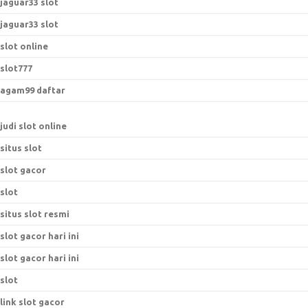
jaguar33 slot
jaguar33 slot
slot online
slot777
agam99 daftar
judi slot online
situs slot
slot gacor
slot
situs slot resmi
slot gacor hari ini
slot gacor hari ini
slot
link slot gacor