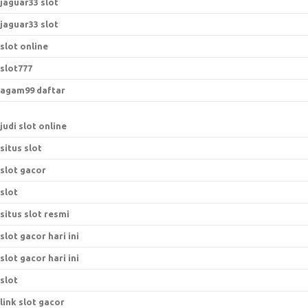
jaguar33 slot
jaguar33 slot
slot online
slot777
agam99 daftar
judi slot online
situs slot
slot gacor
slot
situs slot resmi
slot gacor hari ini
slot gacor hari ini
slot
link slot gacor