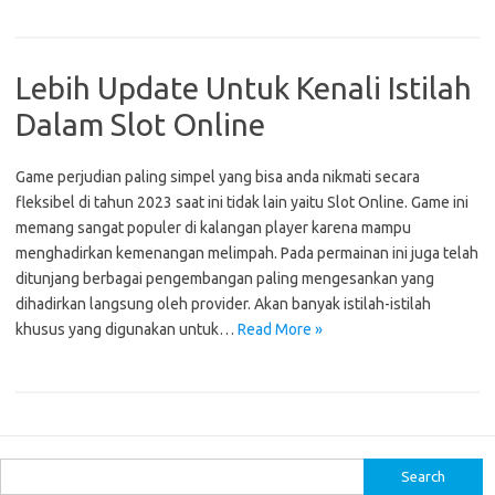
Lebih Update Untuk Kenali Istilah
Dalam Slot Online
Game perjudian paling simpel yang bisa anda nikmati secara
fleksibel di tahun 2023 saat ini tidak lain yaitu Slot Online. Game ini
memang sangat populer di kalangan player karena mampu
menghadirkan kemenangan melimpah. Pada permainan ini juga telah
ditunjang berbagai pengembangan paling mengesankan yang
dihadirkan langsung oleh provider. Akan banyak istilah-istilah
khusus yang digunakan untuk…
Read More »
S