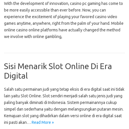
With the development of innovation, casino pc gaming has come to
be more easily accessible than ever before. Now, you can
experience the excitement of playing your favored casino video
games anytime, anywhere, right from the palm of your hand. Mobile
online casino online platforms have actually changed the method
we involve with online gambling,
Sisi Menarik Slot Online Di Era
Digital
Salah satu permainan judi yang tetap eksis di era digital saat ini tidak
lain yaitu Slot Online. Slot sendiri menjadi salah satu jenis judi yang
paling banyak diminati di Indonesia. Sistem permainannya cukup
simpel dan sederhana yaitu dengan melangsungkan putaran mesin.
Kemajuan slot yang dihadirkan dalam versi online di era digital saat
ini pasti akan…
Read More »