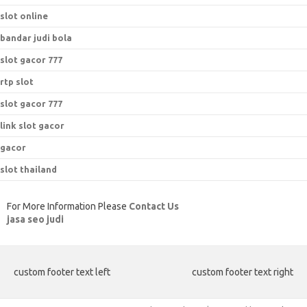
slot online
bandar judi bola
slot gacor 777
rtp slot
slot gacor 777
link slot gacor
gacor
slot thailand
For More Information Please
Contact Us
jasa seo judi
custom footer text left
custom footer text right