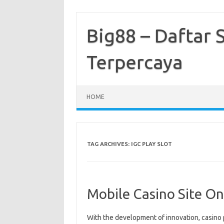
Skip
to
content
Big88 – Daftar 
Terpercaya
HOME
TAG ARCHIVES:
IGC PLAY SLOT
Mobile Casino Site On
With the development of innovation, casino 