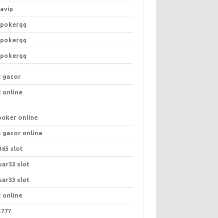
avip
bpokerqq
bpokerqq
bpokerqq
t gacor
t online
poker online
t gacor online
365 slot
uar33 slot
uar33 slot
t online
t777