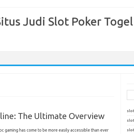
Situs Judi Slot Poker Toge
Sea
for:
slo
line: The Ultimate Overview
slo
pc gaming has come to be more easily accessible than ever
slo