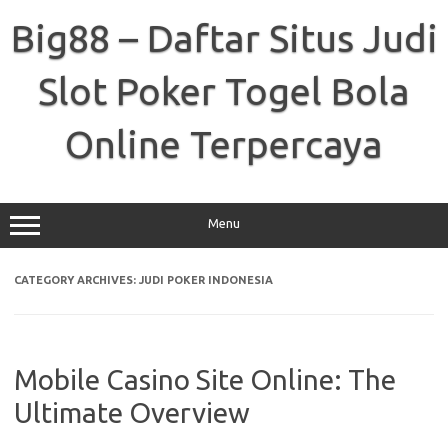
Skip
to
Big88 – Daftar Situs Judi
content
Slot Poker Togel Bola
Online Terpercaya
Menu
CATEGORY ARCHIVES:
JUDI POKER INDONESIA
Mobile Casino Site Online: The
Ultimate Overview