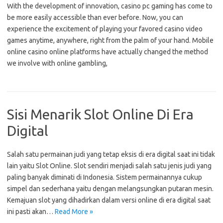
With the development of innovation, casino pc gaming has come to
be more easily accessible than ever before. Now, you can
experience the excitement of playing your favored casino video
games anytime, anywhere, right from the palm of your hand. Mobile
online casino online platforms have actually changed the method
we involve with online gambling,
Sisi Menarik Slot Online Di Era
Digital
Salah satu permainan judi yang tetap eksis di era digital saat ini tidak
lain yaitu Slot Online. Slot sendiri menjadi salah satu jenis judi yang
paling banyak diminati di Indonesia. Sistem permainannya cukup
simpel dan sederhana yaitu dengan melangsungkan putaran mesin.
Kemajuan slot yang dihadirkan dalam versi online di era digital saat
ini pasti akan…
Read More »