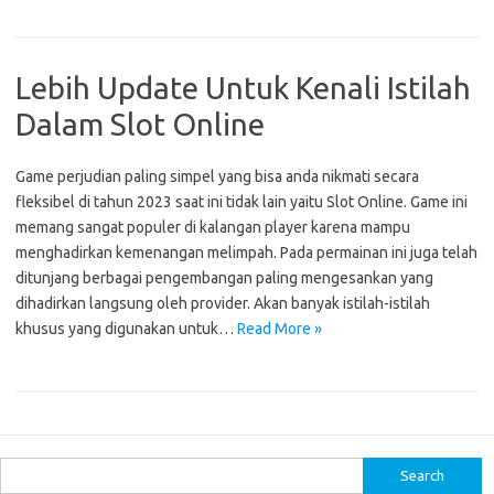
Lebih Update Untuk Kenali Istilah
Dalam Slot Online
Game perjudian paling simpel yang bisa anda nikmati secara
fleksibel di tahun 2023 saat ini tidak lain yaitu Slot Online. Game ini
memang sangat populer di kalangan player karena mampu
menghadirkan kemenangan melimpah. Pada permainan ini juga telah
ditunjang berbagai pengembangan paling mengesankan yang
dihadirkan langsung oleh provider. Akan banyak istilah-istilah
khusus yang digunakan untuk…
Read More »
S