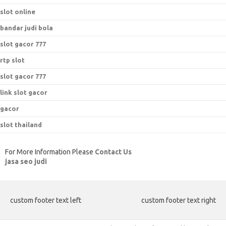
slot online
bandar judi bola
slot gacor 777
rtp slot
slot gacor 777
link slot gacor
gacor
slot thailand
For More Information Please
Contact Us
jasa seo judi
custom footer text left
custom footer text right