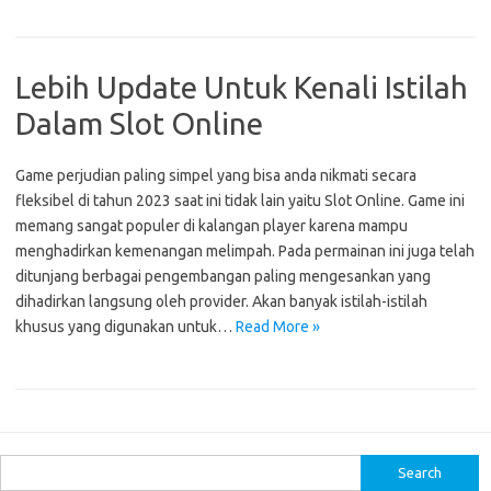
Lebih Update Untuk Kenali Istilah
Dalam Slot Online
Game perjudian paling simpel yang bisa anda nikmati secara
fleksibel di tahun 2023 saat ini tidak lain yaitu Slot Online. Game ini
memang sangat populer di kalangan player karena mampu
menghadirkan kemenangan melimpah. Pada permainan ini juga telah
ditunjang berbagai pengembangan paling mengesankan yang
dihadirkan langsung oleh provider. Akan banyak istilah-istilah
khusus yang digunakan untuk…
Read More »
S