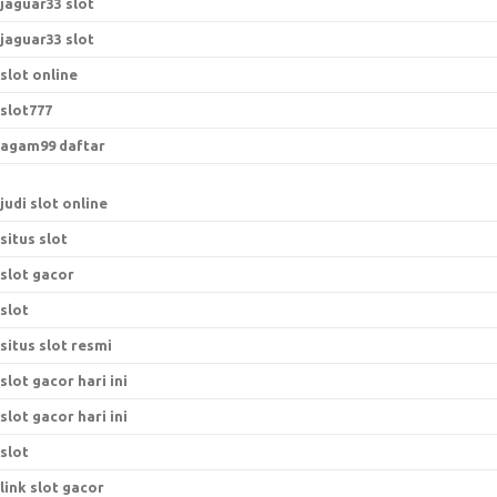
jaguar33 slot
jaguar33 slot
slot online
slot777
agam99 daftar
judi slot online
situs slot
slot gacor
slot
situs slot resmi
slot gacor hari ini
slot gacor hari ini
slot
link slot gacor