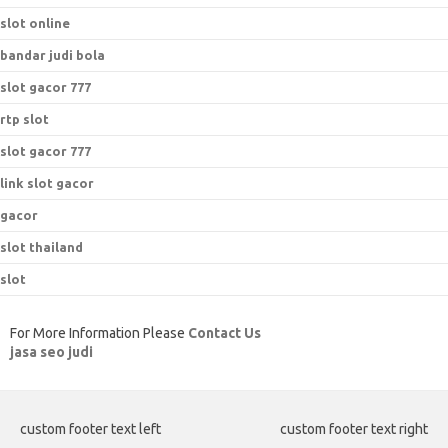
slot online
bandar judi bola
slot gacor 777
rtp slot
slot gacor 777
link slot gacor
gacor
slot thailand
slot
For More Information Please
Contact Us
jasa seo judi
custom footer text left
custom footer text right