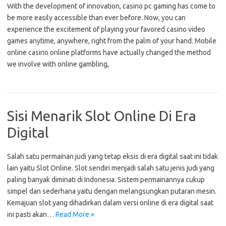
With the development of innovation, casino pc gaming has come to
be more easily accessible than ever before. Now, you can
experience the excitement of playing your favored casino video
games anytime, anywhere, right from the palm of your hand. Mobile
online casino online platforms have actually changed the method
we involve with online gambling,
Sisi Menarik Slot Online Di Era
Digital
Salah satu permainan judi yang tetap eksis di era digital saat ini tidak
lain yaitu Slot Online. Slot sendiri menjadi salah satu jenis judi yang
paling banyak diminati di Indonesia. Sistem permainannya cukup
simpel dan sederhana yaitu dengan melangsungkan putaran mesin.
Kemajuan slot yang dihadirkan dalam versi online di era digital saat
ini pasti akan…
Read More »