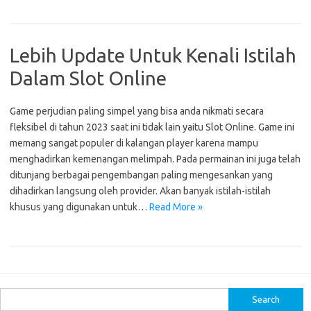
Lebih Update Untuk Kenali Istilah
Dalam Slot Online
Game perjudian paling simpel yang bisa anda nikmati secara
fleksibel di tahun 2023 saat ini tidak lain yaitu Slot Online. Game ini
memang sangat populer di kalangan player karena mampu
menghadirkan kemenangan melimpah. Pada permainan ini juga telah
ditunjang berbagai pengembangan paling mengesankan yang
dihadirkan langsung oleh provider. Akan banyak istilah-istilah
khusus yang digunakan untuk…
Read More »
S