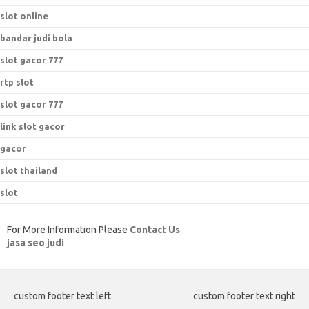
slot online
bandar judi bola
slot gacor 777
rtp slot
slot gacor 777
link slot gacor
gacor
slot thailand
slot
For More Information Please
Contact Us
jasa seo judi
custom footer text left
custom footer text right