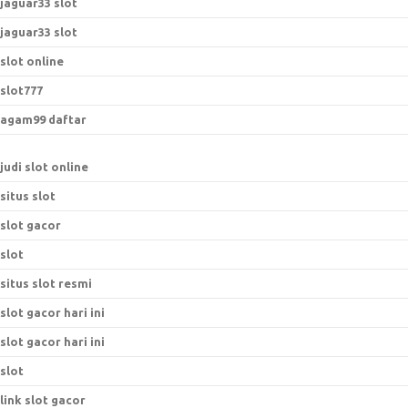
jaguar33 slot
jaguar33 slot
slot online
slot777
agam99 daftar
judi slot online
situs slot
slot gacor
slot
situs slot resmi
slot gacor hari ini
slot gacor hari ini
slot
link slot gacor