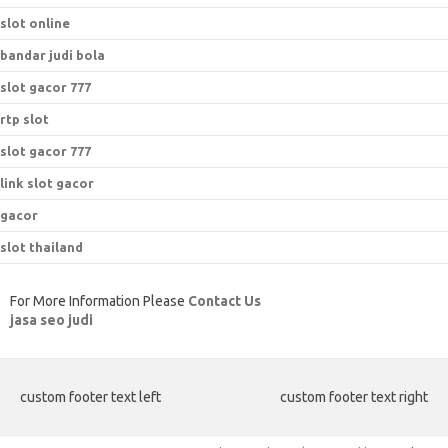
slot online
bandar judi bola
slot gacor 777
rtp slot
slot gacor 777
link slot gacor
gacor
slot thailand
For More Information Please
Contact Us
jasa seo judi
custom footer text left
custom footer text right