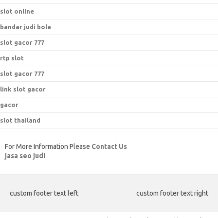
slot online
bandar judi bola
slot gacor 777
rtp slot
slot gacor 777
link slot gacor
gacor
slot thailand
For More Information Please
Contact Us
jasa seo judi
custom footer text left
custom footer text right