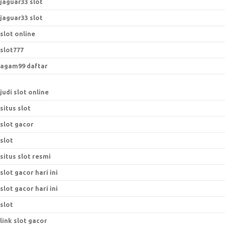
jaguar33 slot
jaguar33 slot
slot online
slot777
agam99 daftar
judi slot online
situs slot
slot gacor
slot
situs slot resmi
slot gacor hari ini
slot gacor hari ini
slot
link slot gacor