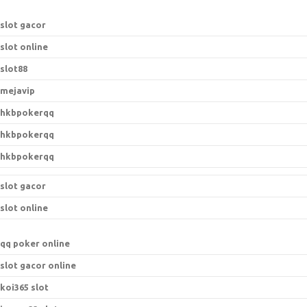
e
a
slot gacor
r
slot online
c
h
slot88
f
mejavip
o
hkbpokerqq
r
:
hkbpokerqq
hkbpokerqq
slot gacor
slot online
qq poker online
slot gacor online
koi365 slot