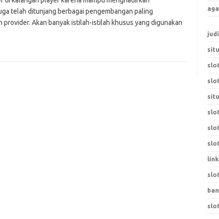
er di kalangan player karena mampu menghadirkan
aga
uga telah ditunjang berbagai pengembangan paling
provider. Akan banyak istilah-istilah khusus yang digunakan
jud
sit
slo
slo
sit
slo
slo
slo
lin
slo
ban
slo