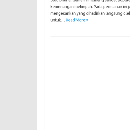
Slot Online. Game ini memang sangat popul
kemenangan melimpah. Pada permainan ini j
mengesankan yang dihadirkan langsung oleh 
untuk…
Read More »