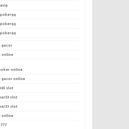
avip
bpokerqq
bpokerqq
bpokerqq
t gacor
t online
poker online
t gacor online
365 slot
uar33 slot
uar33 slot
t online
t777