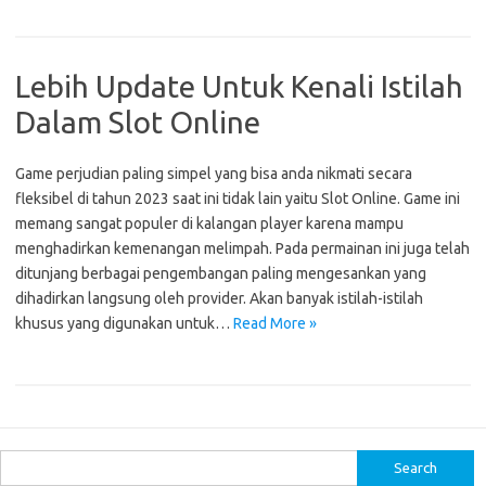
Lebih Update Untuk Kenali Istilah
Dalam Slot Online
Game perjudian paling simpel yang bisa anda nikmati secara
fleksibel di tahun 2023 saat ini tidak lain yaitu Slot Online. Game ini
memang sangat populer di kalangan player karena mampu
menghadirkan kemenangan melimpah. Pada permainan ini juga telah
ditunjang berbagai pengembangan paling mengesankan yang
dihadirkan langsung oleh provider. Akan banyak istilah-istilah
khusus yang digunakan untuk…
Read More »
S