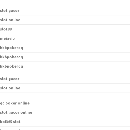
e
a
slot gacor
r
slot online
c
h
slot88
f
mejavip
o
hkbpokerqq
r
:
hkbpokerqq
hkbpokerqq
slot gacor
slot online
qq poker online
slot gacor online
koi365 slot