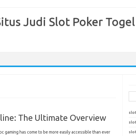
Situs Judi Slot Poker Toge
Sea
for:
slo
line: The Ultimate Overview
slo
pc gaming has come to be more easily accessible than ever
slo