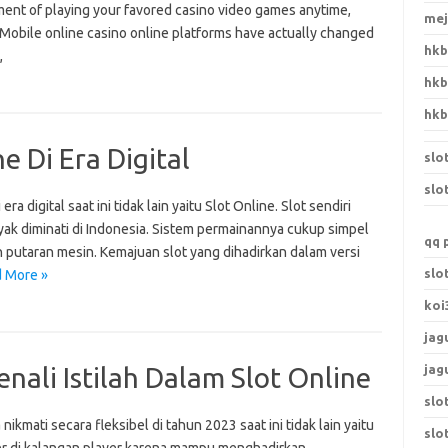
ent of playing your favored casino video games anytime,
mej
 Mobile online casino online platforms have actually changed
hk
,
hk
hk
e Di Era Digital
slo
slo
ra digital saat ini tidak lain yaitu Slot Online. Slot sendiri
nyak diminati di Indonesia. Sistem permainannya cukup simpel
qq 
putaran mesin. Kemajuan slot yang dihadirkan dalam versi
slo
 More »
koi
jag
nali Istilah Dalam Slot Online
jag
slo
ikmati secara fleksibel di tahun 2023 saat ini tidak lain yaitu
slo