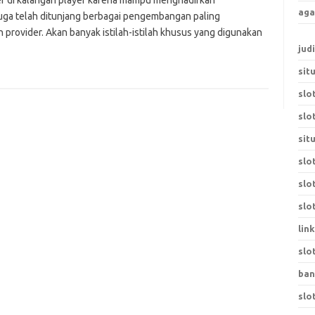
er di kalangan player karena mampu menghadirkan
aga
uga telah ditunjang berbagai pengembangan paling
provider. Akan banyak istilah-istilah khusus yang digunakan
jud
sit
slo
slo
sit
slo
slo
slo
lin
slo
ban
slo