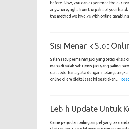
before. Now, you can experience the excitem
anywhere, right from the palm of your hand.
the method we involve with online gambling
Sisi Menarik Slot Onlin
Salah satu permainan judi yang tetap eksis di e
menjadi salah satu jenis judi yang paling ba
dan sederhana yaitu dengan melangsungkan 
online di era digital saat ini pasti akan…
Read
Lebih Update Untuk Ke
Game perjudian paling simpel yang bisa anda n