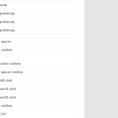
avip
bpokerqq
bpokerqq
bpokerqq
t gacor
t online
poker online
t gacor online
365 slot
uar33 slot
uar33 slot
t online
t777