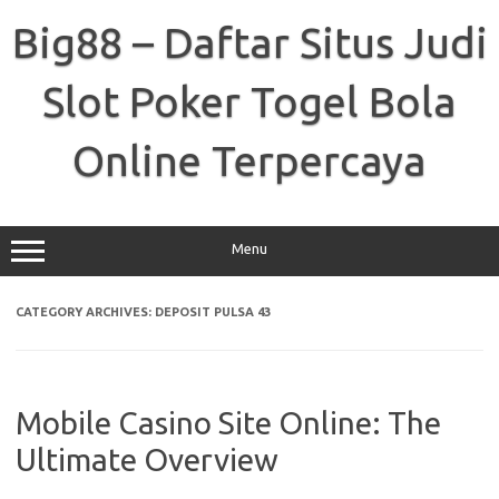
Skip
to
Big88 – Daftar Situs Judi
content
Slot Poker Togel Bola
Online Terpercaya
Menu
CATEGORY ARCHIVES:
DEPOSIT PULSA 43
Mobile Casino Site Online: The
Ultimate Overview