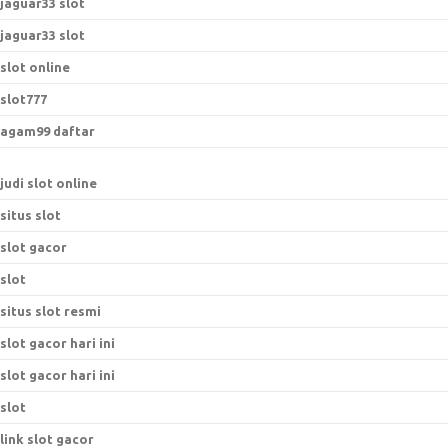
jaguar33 slot
jaguar33 slot
slot online
slot777
agam99 daftar
judi slot online
situs slot
slot gacor
slot
situs slot resmi
slot gacor hari ini
slot gacor hari ini
slot
link slot gacor