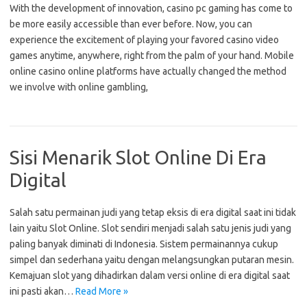
With the development of innovation, casino pc gaming has come to
be more easily accessible than ever before. Now, you can
experience the excitement of playing your favored casino video
games anytime, anywhere, right from the palm of your hand. Mobile
online casino online platforms have actually changed the method
we involve with online gambling,
Sisi Menarik Slot Online Di Era
Digital
Salah satu permainan judi yang tetap eksis di era digital saat ini tidak
lain yaitu Slot Online. Slot sendiri menjadi salah satu jenis judi yang
paling banyak diminati di Indonesia. Sistem permainannya cukup
simpel dan sederhana yaitu dengan melangsungkan putaran mesin.
Kemajuan slot yang dihadirkan dalam versi online di era digital saat
ini pasti akan…
Read More »