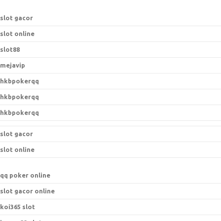
e
a
slot gacor
r
slot online
c
h
slot88
f
mejavip
o
hkbpokerqq
r
:
hkbpokerqq
hkbpokerqq
slot gacor
slot online
qq poker online
slot gacor online
koi365 slot