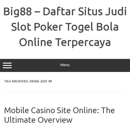
Skip
to
Big88 – Daftar Situs Judi
content
Slot Poker Togel Bola
Online Terpercaya
Menu
TAG ARCHIVES:
DEWA JUDI 99
Mobile Casino Site Online: The
Ultimate Overview