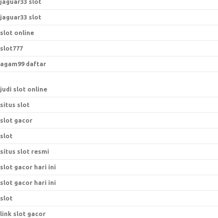
jaguar33 slot
jaguar33 slot
slot online
slot777
agam99 daftar
judi slot online
situs slot
slot gacor
slot
situs slot resmi
slot gacor hari ini
slot gacor hari ini
slot
link slot gacor