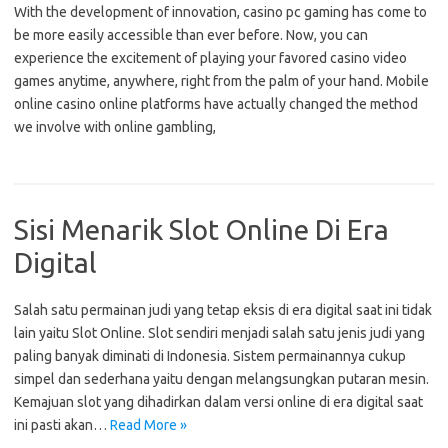
With the development of innovation, casino pc gaming has come to
be more easily accessible than ever before. Now, you can
experience the excitement of playing your favored casino video
games anytime, anywhere, right from the palm of your hand. Mobile
online casino online platforms have actually changed the method
we involve with online gambling,
Sisi Menarik Slot Online Di Era
Digital
Salah satu permainan judi yang tetap eksis di era digital saat ini tidak
lain yaitu Slot Online. Slot sendiri menjadi salah satu jenis judi yang
paling banyak diminati di Indonesia. Sistem permainannya cukup
simpel dan sederhana yaitu dengan melangsungkan putaran mesin.
Kemajuan slot yang dihadirkan dalam versi online di era digital saat
ini pasti akan…
Read More »