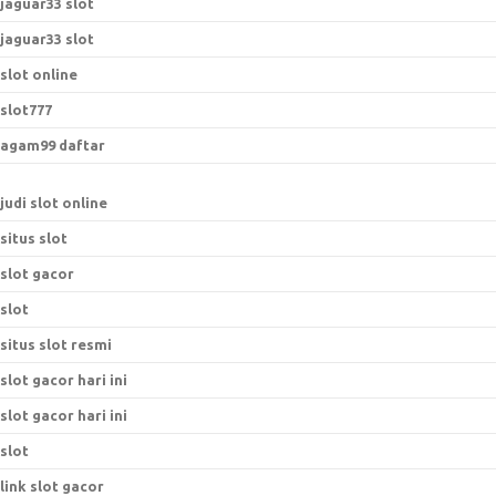
jaguar33 slot
jaguar33 slot
slot online
slot777
agam99 daftar
judi slot online
situs slot
slot gacor
slot
situs slot resmi
slot gacor hari ini
slot gacor hari ini
slot
link slot gacor