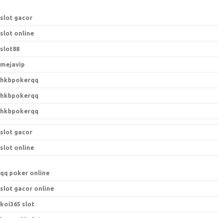
e
a
slot gacor
r
slot online
c
h
slot88
f
mejavip
o
hkbpokerqq
r
:
hkbpokerqq
hkbpokerqq
slot gacor
slot online
qq poker online
slot gacor online
koi365 slot