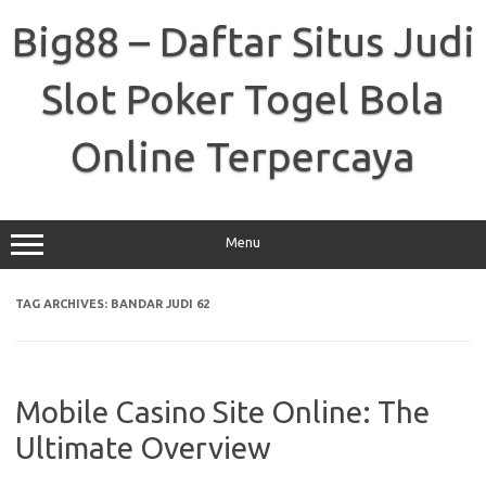
Skip
to
Big88 – Daftar Situs Judi
content
Slot Poker Togel Bola
Online Terpercaya
Menu
TAG ARCHIVES:
BANDAR JUDI 62
Mobile Casino Site Online: The
Ultimate Overview