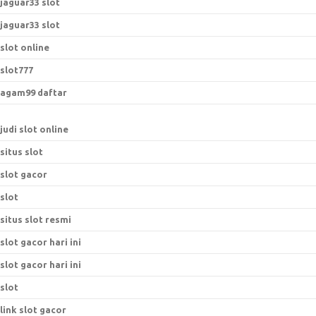
jaguar33 slot
jaguar33 slot
slot online
slot777
agam99 daftar
judi slot online
situs slot
slot gacor
slot
situs slot resmi
slot gacor hari ini
slot gacor hari ini
slot
link slot gacor