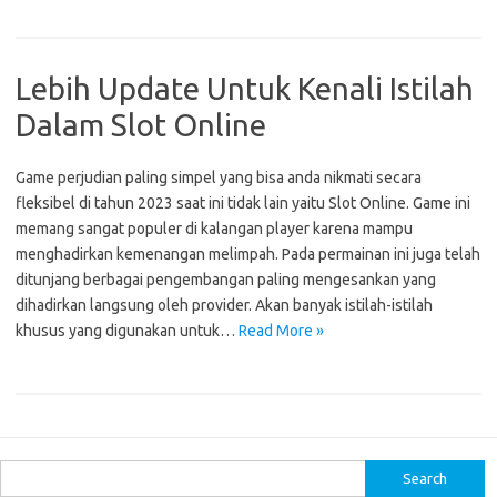
Lebih Update Untuk Kenali Istilah
Dalam Slot Online
Game perjudian paling simpel yang bisa anda nikmati secara
fleksibel di tahun 2023 saat ini tidak lain yaitu Slot Online. Game ini
memang sangat populer di kalangan player karena mampu
menghadirkan kemenangan melimpah. Pada permainan ini juga telah
ditunjang berbagai pengembangan paling mengesankan yang
dihadirkan langsung oleh provider. Akan banyak istilah-istilah
khusus yang digunakan untuk…
Read More »
S