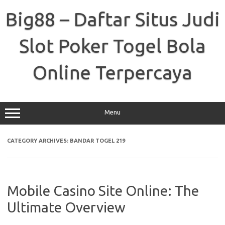
Skip
to
Big88 – Daftar Situs Judi
content
Slot Poker Togel Bola
Online Terpercaya
Menu
CATEGORY ARCHIVES:
BANDAR TOGEL 219
Mobile Casino Site Online: The
Ultimate Overview