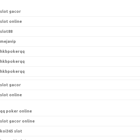
e
a
slot gacor
r
slot online
c
h
slot88
f
mejavip
o
hkbpokerqq
r
:
hkbpokerqq
hkbpokerqq
slot gacor
slot online
qq poker online
slot gacor online
koi365 slot