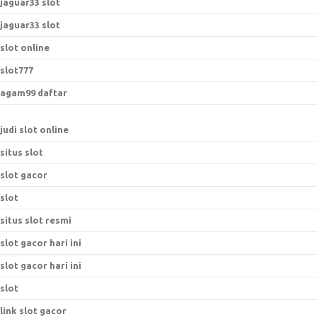
jaguar33 slot
jaguar33 slot
slot online
slot777
agam99 daftar
judi slot online
situs slot
slot gacor
slot
situs slot resmi
slot gacor hari ini
slot gacor hari ini
slot
link slot gacor