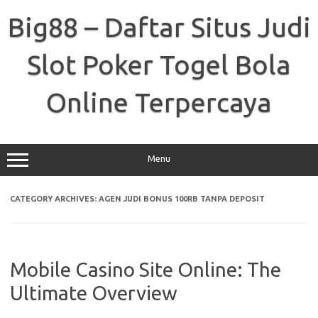
Skip
to
Big88 – Daftar Situs Judi
content
Slot Poker Togel Bola
Online Terpercaya
Menu
CATEGORY ARCHIVES:
AGEN JUDI BONUS 100RB TANPA DEPOSIT
Mobile Casino Site Online: The
Ultimate Overview