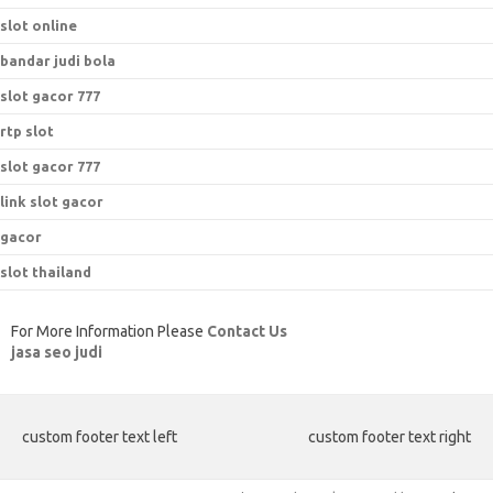
slot online
bandar judi bola
slot gacor 777
rtp slot
slot gacor 777
link slot gacor
gacor
slot thailand
For More Information Please
Contact Us
jasa seo judi
custom footer text left
custom footer text right