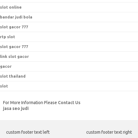
slot online
bandar judi bola
slot gacor 777
rtp slot
slot gacor 777
link slot gacor
gacor
slot thailand
slot
For More Information Please
Contact Us
jasa seo judi
custom footer text left
custom footer text right