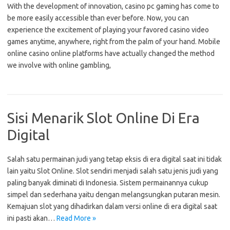
With the development of innovation, casino pc gaming has come to
be more easily accessible than ever before. Now, you can
experience the excitement of playing your favored casino video
games anytime, anywhere, right from the palm of your hand. Mobile
online casino online platforms have actually changed the method
we involve with online gambling,
Sisi Menarik Slot Online Di Era
Digital
Salah satu permainan judi yang tetap eksis di era digital saat ini tidak
lain yaitu Slot Online. Slot sendiri menjadi salah satu jenis judi yang
paling banyak diminati di Indonesia. Sistem permainannya cukup
simpel dan sederhana yaitu dengan melangsungkan putaran mesin.
Kemajuan slot yang dihadirkan dalam versi online di era digital saat
ini pasti akan…
Read More »